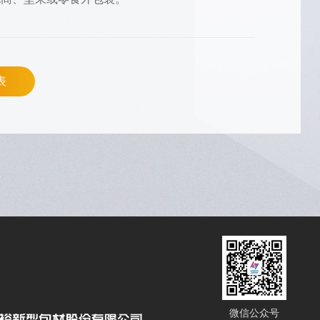
表
微信公众号