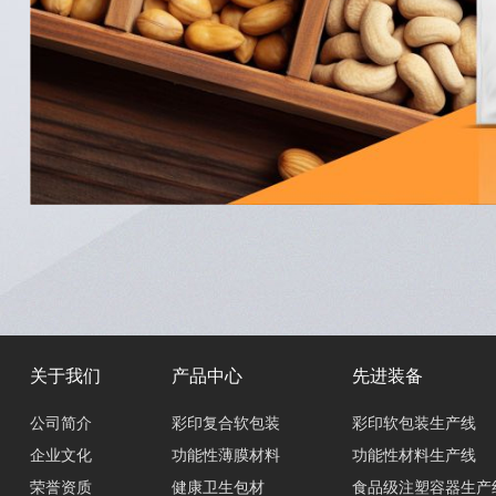
关于我们
产品中心
先进装备
公司简介
彩印复合软包装
彩印软包装生产线
企业文化
功能性薄膜材料
功能性材料生产线
荣誉资质
健康卫生包材
食品级注塑容器生产