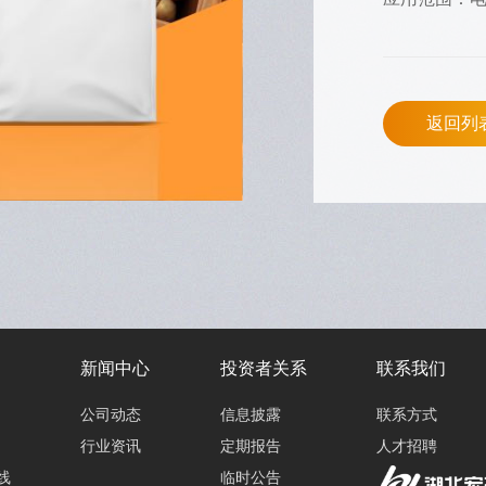
返回列
新闻中心
投资者关系
联系我们
公司动态
信息披露
联系方式
行业资讯
定期报告
人才招聘
线
临时公告