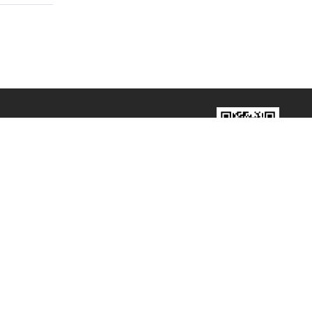
微信公众号
昌市夷陵区鸦鹊岭镇桔乡大道1号
34702
baocai.com
包材股份有限公司
鄂ICP备17021728号-2
鄂公网安备42050602000365号