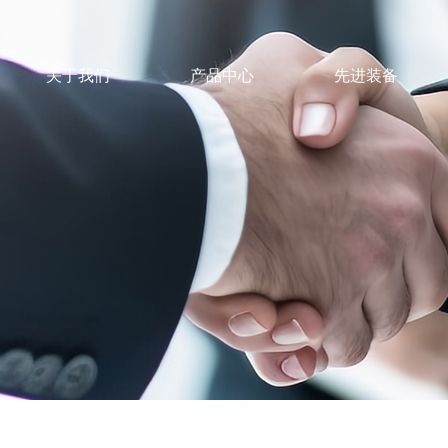
关于我们
产品中心
先进装备