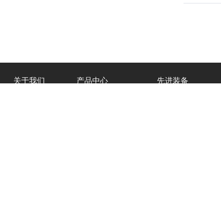
关于我们
产品中心
先进装备
公司简介
彩印复合软包装
彩印软包装生产线
企业文化
功能性薄膜材料
功能性材料生产线
荣誉资质
健康卫生包材
食品级注塑容器生产
社会责任
食品级注塑容器
质量检测仪器